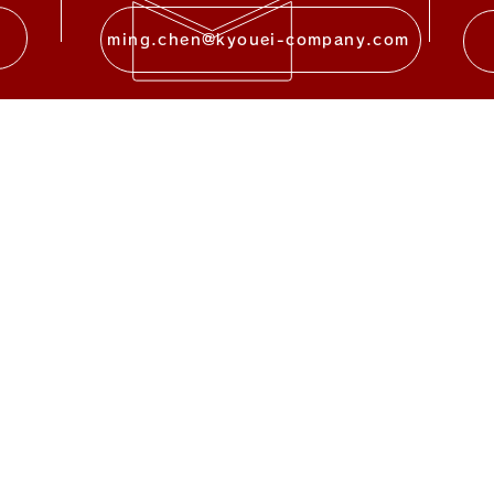
ming.chen@kyouei-company.com
商品
Eメ
- ​​シャーシロボット
Emai
​-BotinKit料理ロボット
ming
- ​水面ロボット
- ​清掃ロボット
住所
- AI・自動ロック
東京
- テクノロジー雑貨