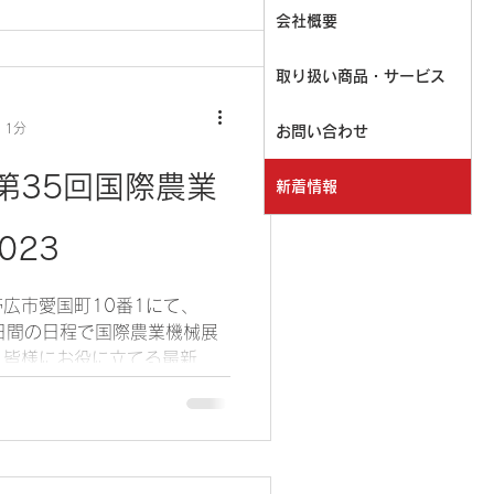
ロボット 人手
会社概要
取り扱い商品・サービス
 1分
お問い合わせ
第35回国際農業
新着情報
023
広市愛国町10番1にて、
5日間の日程で国際農業機械展
。皆様にお役に立てる最新の
のソリューションを過去最大規
是非、ご来場ください。...