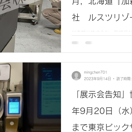
月，北海道『加
社 ルスツリゾ
てBOTINKIT
加森観光株式会社 取締役
ポイント１：製品が日本に
きた為，他の代理店さんが
た。
する理解の深さ； ポインド
（初期導入，事前レシピ開
レシピ追加開発等等）...
mingchen701
2023年9月14日
読了時間:
「展示会告知」
年9月20日（水
まで東京ビック