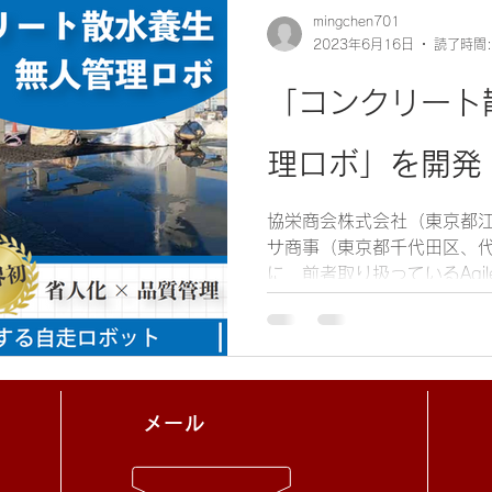
mingchen701
2023年6月16日
読了時間:
「コンクリート
理ロボ」を開発
協栄商会株式会社（東京都
サ商事（東京都千代田区、代
に，前者取り扱っているAgi
リートの散水養生における
ロボット の開発に着手し、
てサポート体...
メール