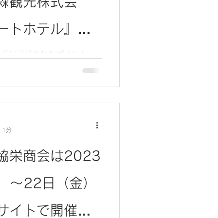
森観光株式会
ートホテル』に
を導入して頂きまし
社長に評価されたポイント：
入った最初からサポートして
比べられないほど，製品に対
２：アフタサービスの充実さ
発，本番営業まで付き添う，
 1分
協栄商会は2023
）〜22日（金）
サイトで開催さ