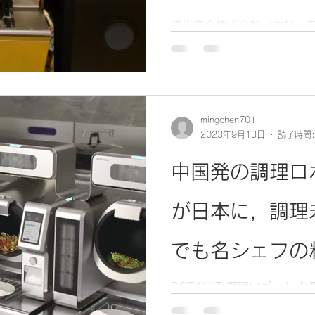
れる「フードシ
協栄商会株式会社（本社：
ンセン・ハイテクノロジー
て，今回は飲食店向けの調
ション」に出展
テック企業「不停科技（BOT
します。 【出展製品】...
（料理ロボット
mingchen701
2023年9月13日
読了時間:
ロボット自動化ro
中国発の調理ロボ「
が日本に，調理
でも名シェフの
【BOTINKIT
BOTINKIT 調理ロボット
メーカー 省人化 robot