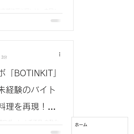
ステムソリュー
東京都江戸川区）は，中国シ
企業連合会の日本窓口とし
理ロボットに特化したフード
いたします。
INKIT）」の製品を展示いた
人手不足 調理
 3分
bot
BOTINKIT」
未経験のバイト
料理を再現！
】ロボットが料理作
 料理ロボット 人手不足 自動化
ホーム