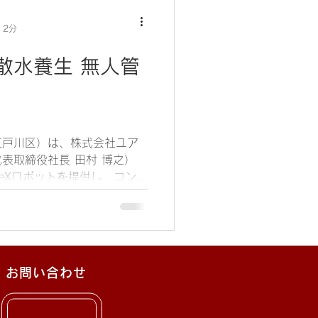
 2分
散水養生 無人管
江戸川区）は、株式会社ユア
表取締役社長 田村 博之）
leXロボットを提供し，コンク
湿潤状態を自動で管理できる
実証実験により実用化に向け
お問い合わせ