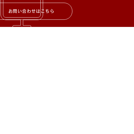
お問い合わせはこちら
ール/アクセス/
l：
.chen@kyouei-company.com
都江戸川区中葛西5丁目