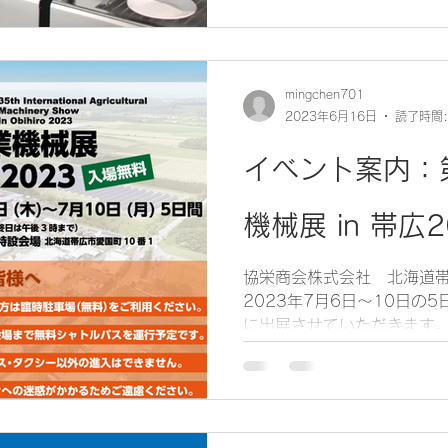
る時代へ（料理
不足 自動化）
mingchen701
2023年6月16日
読了時間:
イベント案内：
機械展 in 帯広2
協栄商会株式会社 北海道帯
2023年7月6日～10日の
に出展させていただきます
シャーシロボットやAIoT
模でご用意していますので、