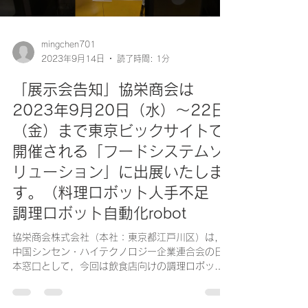
mingchen701
2023年9月14日
読了時間: 1分
「展示会告知」協栄商会は
2023年9月20日（水）〜22日
（金）まで東京ビックサイトで
開催される「フードシステムソ
リューション」に出展いたしま
す。（料理ロボット人手不足
調理ロボット自動化robot
協栄商会株式会社（本社：東京都江戸川区）は，
中国シンセン・ハイテクノロジー企業連合会の日
本窓口として，今回は飲食店向けの調理ロボット
に特化したフードテック企業「不停科技
（BOTINKIT）」の製品を展示いたします。 【出